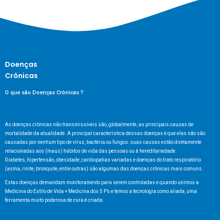
Doenças
Crônicas
O que são Doenças Crônicas ?
As doenças crônicas não transmissíveis são, globalmente, as principais causas de
mortalidade da atualidade. A principal característica dessas doenças é que elas não são
causadas por nenhum tipo de vírus, bactéria ou fungos: suas causas estão diretamente
relacionadas aos (maus) hábitos de vida das pessoas ou à hereditariedade.
Diabetes, hipertensão, obesidade, cardiopatias variadas e doenças do trato respiratório
(asma, rinite, bronquite, entre outras) são algumas das doenças crônicas mais comuns.
Estas doenças demandam monitoramento para serem controladas e quando unimos a
Medicina do Estilo de Vida + Medicina dos 5 P’s e temos a tecnologia como aliada, uma
ferramenta muito poderosa de cura é criada.