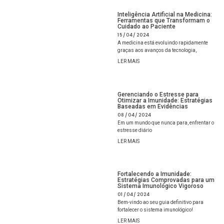
Inteligência Artificial na Medicina:
Ferramentas que Transformam o
Cuidado ao Paciente
15/04/2024
A medicina está evoluindo rapidamente
graças aos avanços da tecnologia,
LER MAIS
Gerenciando o Estresse para
Otimizar a Imunidade: Estratégias
Baseadas em Evidências
08/04/2024
Em um mundo que nunca para, enfrentar o
estresse diário
LER MAIS
Fortalecendo a Imunidade:
Estratégias Comprovadas para um
Sistema Imunológico Vigoroso
01/04/2024
Bem-vindo ao seu guia definitivo para
fortalecer o sistema imunológico!
LER MAIS