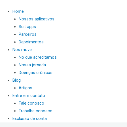
Ir
para
Home
o
Nossos aplicativos
conteúdo
Suit apps
Parceiros
Depoimentos
Nos move
No que acreditamos
Nossa jornada
Doenças crônicas
Blog
Artigos
Entre em contato
Fale conosco
Trabalhe conosco
Exclusão de conta