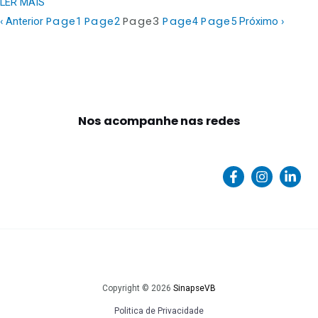
LER MAIS
Page
Page
Page
3
Page
Page
‹ Anterior
1
2
4
5
Próximo ›
Nos acompanhe nas redes
Copyright © 2026
SinapseVB
Politica de Privacidade