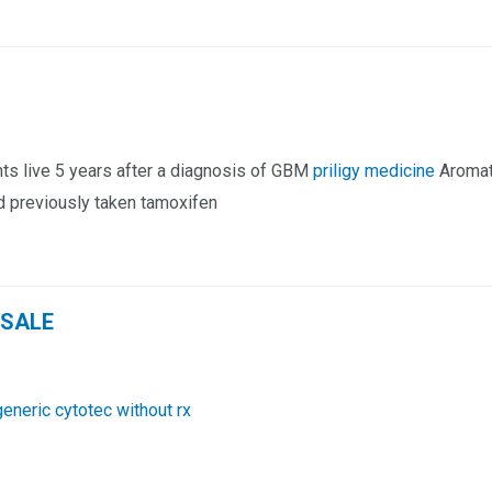
ents live 5 years after a diagnosis of GBM
priligy medicine
Aromata
ad previously taken tamoxifen
 SALE
eneric cytotec without rx