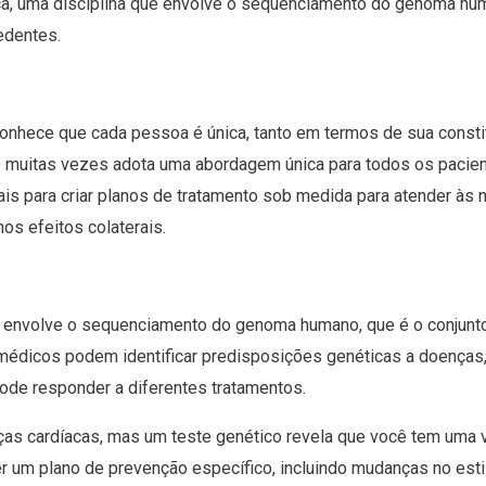
ca, uma disciplina que envolve o sequenciamento do genoma hum
edentes.
nhece que cada pessoa é única, tanto em termos de sua constit
que muitas vezes adota uma abordagem única para todos os paci
s para criar planos de tratamento sob medida para atender às n
s efeitos colaterais.
la envolve o sequenciamento do genoma humano, que é o conjun
s médicos podem identificar predisposições genéticas a doenç
ode responder a diferentes tratamentos.
ças cardíacas, mas um teste genético revela que você tem uma v
um plano de prevenção específico, incluindo mudanças no estil